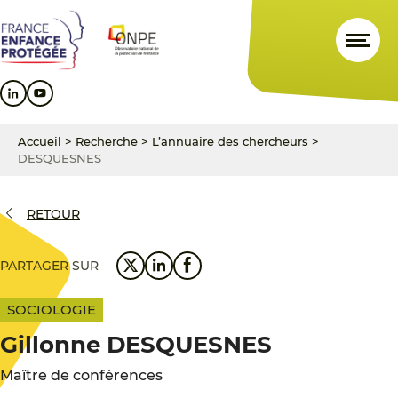
Aller
Aller
Aller
au
au
au
contenu
menu
pied
principal
principal
de
page
Accueil
>
Recherche
>
L’annuaire des chercheurs
>
DESQUESNES
RETOUR
PARTAGER SUR
SOCIOLOGIE
Gillonne DESQUESNES
Maître de conférences