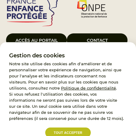
ACCÈS AU PORTAIL
CONTACT
Gestion des cookies
Le Groupement d’Intérêt Public France Enfance Protégée, créé le 5
janvier 2023, a pour objet d’assurer les missions de service public du
Notre site utilise des cookies afin d'améliorer et de
119, d’accompagnement des adoptants et de traitement des
personnaliser votre expérience de navigation, ainsi que
demandes d’accès aux origines personnelles. France Enfance
pour l'analyse et les indicateurs concernant nos
Protégée est également un observatoire et une ressource pour
visiteurs. Pour en savoir plus sur les cookies que nous
l’ensemble des professionnels, ainsi qu’un appui à l’élaboration de la
utilisons, consultez notre
Politique de confidentialité
.
politique publique à travers le soutien à l’activité des conseils
Si vous refusez l'utilisation des cookies, vos
nationaux.
informations ne seront pas suivies lors de votre visite
sur ce site. Un seul cookie sera utilisé dans votre
RECRUTEMENT
navigateur afin de se souvenir de ne pas suivre vos
préférences (il sera conservé pour une durée de 12 mois).
L’État, les Départements et les Associations au
TOUT ACCEPTER
service de la prévention et de la protection de