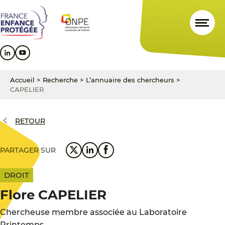
Aller
Aller
Aller
au
au
au
contenu
menu
pied
principal
principal
de
page
Accueil
>
Recherche
>
L’annuaire des chercheurs
>
CAPELIER
RETOUR
PARTAGER SUR
DROIT
Flore CAPELIER
Chercheuse membre associée au Laboratoire
Printemps