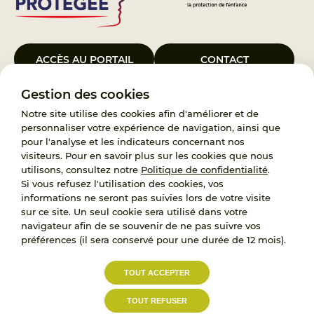
ACCÈS AU PORTAIL
CONTACT
Gestion des cookies
Le Groupement d’Intérêt Public France Enfance Protégée, créé le 5
janvier 2023, a pour objet d’assurer les missions de service public du
Notre site utilise des cookies afin d'améliorer et de
119, d’accompagnement des adoptants et de traitement des
personnaliser votre expérience de navigation, ainsi que
demandes d’accès aux origines personnelles. France Enfance
pour l'analyse et les indicateurs concernant nos
Protégée est également un observatoire et une ressource pour
visiteurs. Pour en savoir plus sur les cookies que nous
l’ensemble des professionnels, ainsi qu’un appui à l’élaboration de la
utilisons, consultez notre
Politique de confidentialité
.
politique publique à travers le soutien à l’activité des conseils
Si vous refusez l'utilisation des cookies, vos
nationaux.
informations ne seront pas suivies lors de votre visite
sur ce site. Un seul cookie sera utilisé dans votre
RECRUTEMENT
navigateur afin de se souvenir de ne pas suivre vos
préférences (il sera conservé pour une durée de 12 mois).
L’État, les Départements et les Associations au
TOUT ACCEPTER
service de la prévention et de la protection de
l’enfance.
TOUT REFUSER
Accessibilité :
Politique de
Mentions