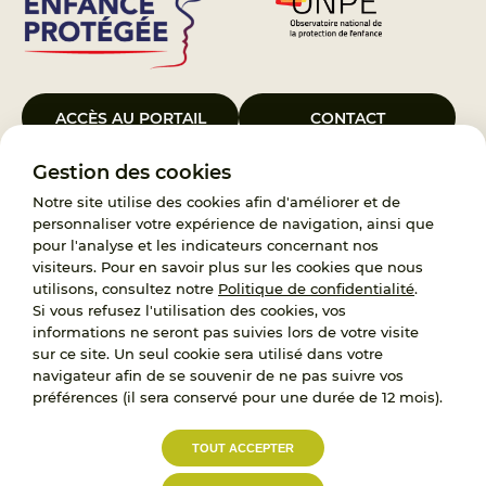
ACCÈS AU PORTAIL
CONTACT
Gestion des cookies
Le Groupement d’Intérêt Public France Enfance Protégée, créé le 5
janvier 2023, a pour objet d’assurer les missions de service public du
Notre site utilise des cookies afin d'améliorer et de
119, d’accompagnement des adoptants et de traitement des
personnaliser votre expérience de navigation, ainsi que
demandes d’accès aux origines personnelles. France Enfance
pour l'analyse et les indicateurs concernant nos
Protégée est également un observatoire et une ressource pour
visiteurs. Pour en savoir plus sur les cookies que nous
l’ensemble des professionnels, ainsi qu’un appui à l’élaboration de la
utilisons, consultez notre
Politique de confidentialité
.
politique publique à travers le soutien à l’activité des conseils
Si vous refusez l'utilisation des cookies, vos
nationaux.
informations ne seront pas suivies lors de votre visite
sur ce site. Un seul cookie sera utilisé dans votre
RECRUTEMENT
navigateur afin de se souvenir de ne pas suivre vos
préférences (il sera conservé pour une durée de 12 mois).
L’État, les Départements et les Associations au
TOUT ACCEPTER
service de la prévention et de la protection de
l’enfance.