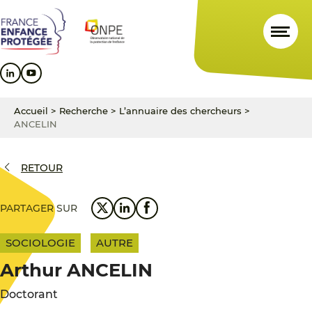
Aller
Aller
Aller
au
au
au
contenu
menu
pied
principal
principal
de
page
Accueil
>
Recherche
>
L’annuaire des chercheurs
>
ANCELIN
RETOUR
PARTAGER SUR
SOCIOLOGIE
AUTRE
Arthur ANCELIN
Doctorant