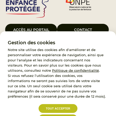
ACCÈS AU PORTAIL
CONTACT
Gestion des cookies
Le Groupement d’Intérêt Public France Enfance Protégée, créé le 5
janvier 2023, a pour objet d’assurer les missions de service public du
Notre site utilise des cookies afin d'améliorer et de
119, d’accompagnement des adoptants et de traitement des
personnaliser votre expérience de navigation, ainsi que
demandes d’accès aux origines personnelles. France Enfance
pour l'analyse et les indicateurs concernant nos
Protégée est également un observatoire et une ressource pour
visiteurs. Pour en savoir plus sur les cookies que nous
l’ensemble des professionnels, ainsi qu’un appui à l’élaboration de la
utilisons, consultez notre
Politique de confidentialité
.
politique publique à travers le soutien à l’activité des conseils
Si vous refusez l'utilisation des cookies, vos
nationaux.
informations ne seront pas suivies lors de votre visite
sur ce site. Un seul cookie sera utilisé dans votre
RECRUTEMENT
navigateur afin de se souvenir de ne pas suivre vos
préférences (il sera conservé pour une durée de 12 mois).
L’État, les Départements et les Associations au
TOUT ACCEPTER
service de la prévention et de la protection de
l’enfance.