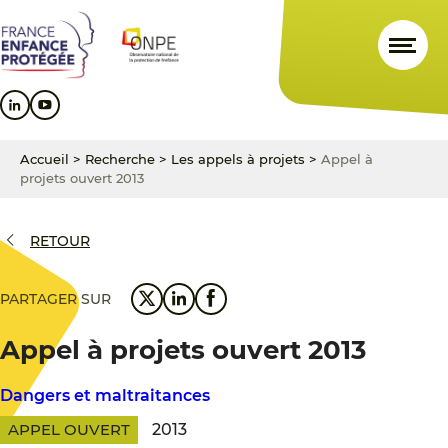
Aller
Aller
Aller
au
au
au
contenu
menu
pied
principal
principal
de
page
Accueil
>
Recherche
>
Les appels à projets
>
Appel à
projets ouvert 2013
RETOUR
PARTAGER SUR
Appel à projets ouvert 2013
Dangers et maltraitances
APPEL OUVERT
2013