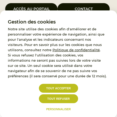
ACCÈS AU PORTAIL
CONTACT
Gestion des cookies
Le Groupement d’Intérêt Public France Enfance Protégée, créé le 5
janvier 2023, a pour objet d’assurer les missions de service public du
Notre site utilise des cookies afin d'améliorer et de
119, d’accompagnement des adoptants et de traitement des
personnaliser votre expérience de navigation, ainsi que
demandes d’accès aux origines personnelles. France Enfance
pour l'analyse et les indicateurs concernant nos
Protégée est également un observatoire et une ressource pour
visiteurs. Pour en savoir plus sur les cookies que nous
l’ensemble des professionnels, ainsi qu’un appui à l’élaboration de la
utilisons, consultez notre
Politique de confidentialité
.
politique publique à travers le soutien à l’activité des conseils
Si vous refusez l'utilisation des cookies, vos
nationaux.
informations ne seront pas suivies lors de votre visite
sur ce site. Un seul cookie sera utilisé dans votre
RECRUTEMENT
navigateur afin de se souvenir de ne pas suivre vos
préférences (il sera conservé pour une durée de 12 mois).
L’État, les Départements et les Associations au
TOUT ACCEPTER
service de la prévention et de la protection de
l’enfance.
TOUT REFUSER
Accessibilité :
Politique de
Mentions
partiellement conforme
confidentialité
légales
PERSONNALISER
© 2023
Proximit