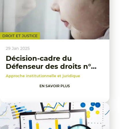
DROIT ET JUSTICE
29 Jan 2025
Décision-cadre du
Défenseur des droits n°
2025-005 relative à la
Approche institutionnelle et juridique
protection de l’enfance
EN SAVOIR PLUS