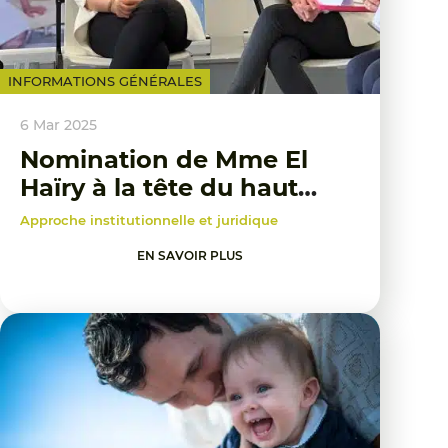
INFORMATIONS GÉNÉRALES
6 Mar 2025
Nomination de Mme El
Haïry à la tête du haut
commissariat à l'enfance
Approche institutionnelle et juridique
EN SAVOIR PLUS