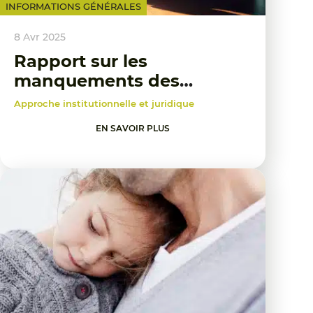
INFORMATIONS GÉNÉRALES
8 Avr 2025
Rapport sur les
manquements des
politiques publiques de
Approche institutionnelle et juridique
protection de l'enfance
EN SAVOIR PLUS