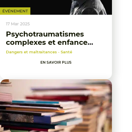
ÉVÉNEMENT
17 Mar 2025
Psychotraumatismes
complexes et enfance
maltraitée
Dangers et maltraitances
-
Santé
EN SAVOIR PLUS