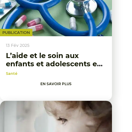
PUBLICATION
13 Fév 2025
L’aide et le soin aux
enfants et adolescents en
pédopsychiatrie et santé
Santé
mentale
EN SAVOIR PLUS