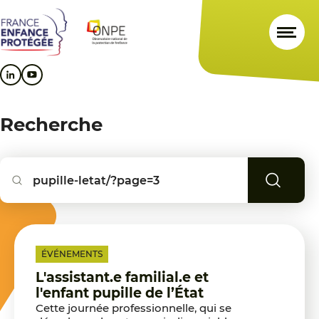
Aller
Aller
Aller
au
au
au
contenu
menu
pied
principal
principal
de
page
Recherche
Reche
ÉVÉNEMENTS
L'assistant.e familial.e et
l'enfant pupille de l’État
Cette journée professionnelle, qui se