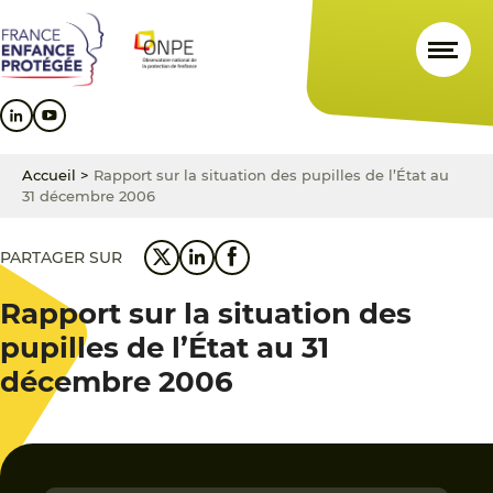
Aller
Aller
Aller
au
au
au
contenu
menu
pied
principal
principal
de
page
Accueil
>
Rapport sur la situation des pupilles de l’État au
31 décembre 2006
PARTAGER SUR
Rapport sur la situation des
pupilles de l’État au 31
décembre 2006