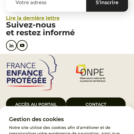
Lire la dernière lettre
Suivez-nous
et restez informé
ACCÈS AU PORTAIL
CONTACT
Gestion des cookies
Le Groupement d’Intérêt Public France Enfance Protégée, créé le 5
janvier 2023, a pour objet d’assurer les missions de service public du
Notre site utilise des cookies afin d'améliorer et de
119, d’accompagnement des adoptants et de traitement des
personnaliser votre expérience de navigation, ainsi que