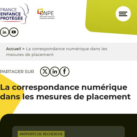
Aller
Aller
Aller
au
au
au
contenu
menu
pied
principal
principal
de
page
Accueil
>
La correspondance numérique dans les
mesures de placement
PARTAGER SUR
La correspondance numérique
dans les mesures de placement
RAPPORTS DE RECHERCHE