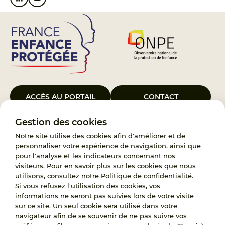
ACCÈS AU PORTAIL
CONTACT
Gestion des cookies
Le Groupement d’Intérêt Public France Enfance Protégée, créé le 5
janvier 2023, a pour objet d’assurer les missions de service public du
Notre site utilise des cookies afin d'améliorer et de
119, d’accompagnement des adoptants et de traitement des
personnaliser votre expérience de navigation, ainsi que
demandes d’accès aux origines personnelles. France Enfance
pour l'analyse et les indicateurs concernant nos
Protégée est également un observatoire et une ressource pour
visiteurs. Pour en savoir plus sur les cookies que nous
l’ensemble des professionnels, ainsi qu’un appui à l’élaboration de la
utilisons, consultez notre
Politique de confidentialité
.
politique publique à travers le soutien à l’activité des conseils
Si vous refusez l'utilisation des cookies, vos
nationaux.
informations ne seront pas suivies lors de votre visite
sur ce site. Un seul cookie sera utilisé dans votre
RECRUTEMENT
navigateur afin de se souvenir de ne pas suivre vos