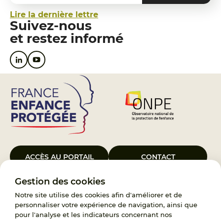
Lire la dernière lettre
Suivez-nous
et restez informé
ACCÈS AU PORTAIL
CONTACT
Gestion des cookies
Le Groupement d’Intérêt Public France Enfance Protégée, créé le 5
janvier 2023, a pour objet d’assurer les missions de service public du
Notre site utilise des cookies afin d'améliorer et de
119, d’accompagnement des adoptants et de traitement des
personnaliser votre expérience de navigation, ainsi que
demandes d’accès aux origines personnelles. France Enfance
pour l'analyse et les indicateurs concernant nos
Protégée est également un observatoire et une ressource pour