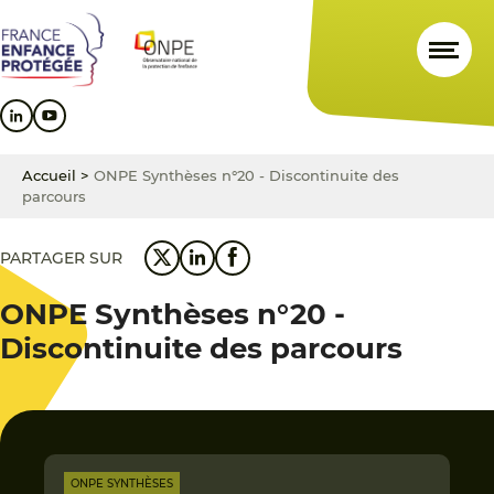
Aller
Aller
Aller
au
au
au
contenu
menu
pied
principal
principal
de
page
Accueil
>
ONPE Synthèses n°20 - Discontinuite des
parcours
PARTAGER SUR
ONPE Synthèses n°20 -
Discontinuite des parcours
ONPE SYNTHÈSES