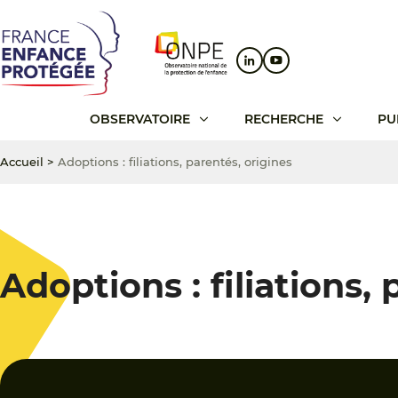
Aller
Aller
Aller
au
au
au
contenu
menu
pied
principal
principal
de
page
OBSERVATOIRE
RECHERCHE
PU
Accueil
>
Adoptions : filiations, parentés, origines
Adoptions : filiations,