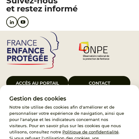
Suivez-nous
et restez informé
ACCÈS AU PORTAIL
CONTACT
Gestion des cookies
Le Groupement d’Intérêt Public France Enfance Protégée, créé le 5
janvier 2023, a pour objet d’assurer les missions de service public du
Notre site utilise des cookies afin d'améliorer et de
119, d’accompagnement des adoptants et de traitement des
personnaliser votre expérience de navigation, ainsi que
demandes d’accès aux origines personnelles. France Enfance
pour l'analyse et les indicateurs concernant nos
Protégée est également un observatoire et une ressource pour
visiteurs. Pour en savoir plus sur les cookies que nous
l’ensemble des professionnels, ainsi qu’un appui à l’élaboration de la
utilisons, consultez notre
Politique de confidentialité
.
politique publique à travers le soutien à l’activité des conseils
Si vous refusez l'utilisation des cookies, vos