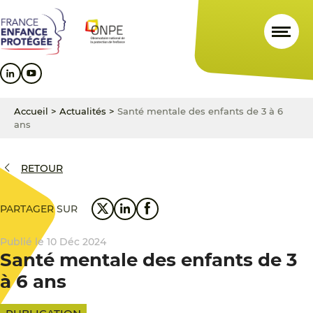
Aller
Aller
Aller
au
au
au
contenu
menu
pied
principal
principal
de
page
Accueil
>
Actualités
>
Santé mentale des enfants de 3 à 6
ans
RETOUR
PARTAGER SUR
Publié le 10 Déc 2024
Santé mentale des enfants de 3
à 6 ans