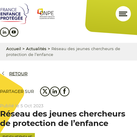
Aller
Aller
Aller
au
au
au
contenu
menu
pied
principal
principal
de
page
Accueil
>
Actualités
>
Réseau des jeunes chercheurs de
protection de l’enfance
RETOUR
PARTAGER SUR
Publié le 5 Oct 2023
Réseau des jeunes chercheurs
de protection de l’enfance