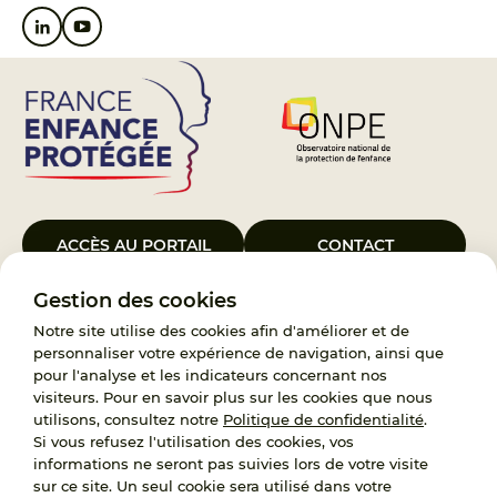
ACCÈS AU PORTAIL
CONTACT
Gestion des cookies
Le Groupement d’Intérêt Public France Enfance Protégée, créé le 5
janvier 2023, a pour objet d’assurer les missions de service public du
Notre site utilise des cookies afin d'améliorer et de
119, d’accompagnement des adoptants et de traitement des
personnaliser votre expérience de navigation, ainsi que
demandes d’accès aux origines personnelles. France Enfance
pour l'analyse et les indicateurs concernant nos
Protégée est également un observatoire et une ressource pour
visiteurs. Pour en savoir plus sur les cookies que nous
l’ensemble des professionnels, ainsi qu’un appui à l’élaboration de la
utilisons, consultez notre
Politique de confidentialité
.
politique publique à travers le soutien à l’activité des conseils
Si vous refusez l'utilisation des cookies, vos
nationaux.
informations ne seront pas suivies lors de votre visite
sur ce site. Un seul cookie sera utilisé dans votre