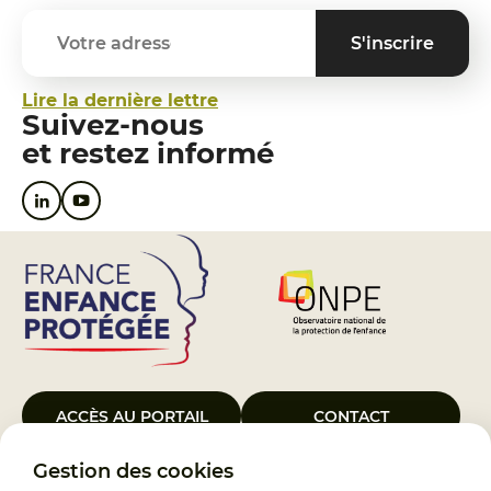
Lire la dernière lettre
Suivez-nous
et restez informé
ACCÈS AU PORTAIL
CONTACT
Gestion des cookies
Le Groupement d’Intérêt Public France Enfance Protégée, créé le 5