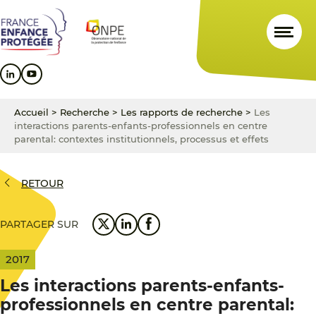
Aller
Aller
Aller
au
au
au
contenu
menu
pied
principal
principal
de
page
Accueil
>
Recherche
>
Les rapports de recherche
>
Les
interactions parents-enfants-professionnels en centre
parental: contextes institutionnels, processus et effets
RETOUR
PARTAGER SUR
2017
Les interactions parents-enfants-
professionnels en centre parental: