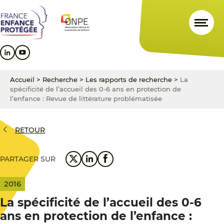
Aller
Aller
Aller
au
au
au
contenu
menu
pied
principal
principal
de
page
Accueil
>
Recherche
>
Les rapports de recherche
>
La
spécificité de l’accueil des 0-6 ans en protection de
l’enfance : Revue de littérature problématisée
RETOUR
PARTAGER SUR
2016
La spécificité de l’accueil des 0-6
ans en protection de l’enfance :