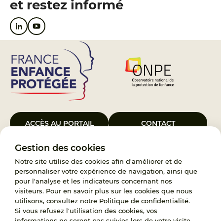
et restez informé
ACCÈS AU PORTAIL
CONTACT
Gestion des cookies
Le Groupement d’Intérêt Public France Enfance Protégée, créé le 5
janvier 2023, a pour objet d’assurer les missions de service public du
Notre site utilise des cookies afin d'améliorer et de
119, d’accompagnement des adoptants et de traitement des
personnaliser votre expérience de navigation, ainsi que
demandes d’accès aux origines personnelles. France Enfance
pour l'analyse et les indicateurs concernant nos
Protégée est également un observatoire et une ressource pour
visiteurs. Pour en savoir plus sur les cookies que nous
l’ensemble des professionnels, ainsi qu’un appui à l’élaboration de la
utilisons, consultez notre
Politique de confidentialité
.
politique publique à travers le soutien à l’activité des conseils
Si vous refusez l'utilisation des cookies, vos
nationaux.
informations ne seront pas suivies lors de votre visite