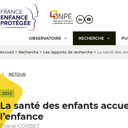
Aller
Aller
Aller
au
au
au
contenu
menu
pied
principal
principal
de
page
OBSERVATOIRE
RECHERCHE
PU
Accueil
>
Recherche
>
Les rapports de recherche
>
La santé des enf
RETOUR
2012
La santé des enfants accuei
l’enfance
Éliane CORBET