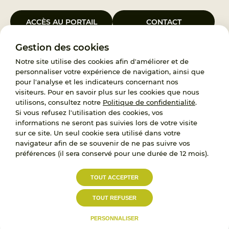
ACCÈS AU PORTAIL
CONTACT
Gestion des cookies
Le Groupement d’Intérêt Public France Enfance Protégée, créé le 5
janvier 2023, a pour objet d’assurer les missions de service public du
Notre site utilise des cookies afin d'améliorer et de
119, d’accompagnement des adoptants et de traitement des
personnaliser votre expérience de navigation, ainsi que
demandes d’accès aux origines personnelles. France Enfance
pour l'analyse et les indicateurs concernant nos
Protégée est également un observatoire et une ressource pour
visiteurs. Pour en savoir plus sur les cookies que nous
l’ensemble des professionnels, ainsi qu’un appui à l’élaboration de la
utilisons, consultez notre
Politique de confidentialité
.
politique publique à travers le soutien à l’activité des conseils
Si vous refusez l'utilisation des cookies, vos
nationaux.
informations ne seront pas suivies lors de votre visite
sur ce site. Un seul cookie sera utilisé dans votre
RECRUTEMENT
navigateur afin de se souvenir de ne pas suivre vos
préférences (il sera conservé pour une durée de 12 mois).
L’État, les Départements et les Associations au
TOUT ACCEPTER
service de la prévention et de la protection de
l’enfance.
TOUT REFUSER
Accessibilité :
Politique de
Mentions
partiellement conforme
confidentialité
légales
PERSONNALISER