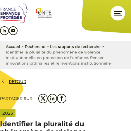
Aller
Aller
Aller
au
au
au
contenu
menu
pied
principal
principal
de
page
Accueil
>
Recherche
>
Les rapports de recherche
>
Identifier la pluralité du phénomène de violence
institutionnelle en protection de l’enfance. Penser
innovations ordinaires et réinventions institutionnelle
RETOUR
PARTAGER SUR
2023
Identifier la pluralité du