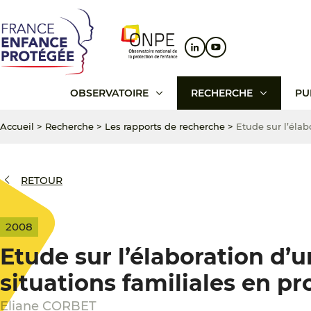
Aller
Aller
Aller
au
au
au
contenu
menu
pied
principal
principal
de
page
OBSERVATOIRE
RECHERCHE
PU
Accueil
>
Recherche
>
Les rapports de recherche
>
Etude sur l’élab
RETOUR
2008
Etude sur l’élaboration d’u
situations familiales en pr
Eliane CORBET