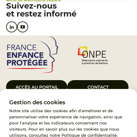
Suivez-nous
et restez informé
ACCÈS AU PORTAIL
CONTACT
Gestion des cookies
Le Groupement d’Intérêt Public France Enfance Protégée, créé le 5
janvier 2023, a pour objet d’assurer les missions de service public du
Notre site utilise des cookies afin d'améliorer et de
119, d’accompagnement des adoptants et de traitement des
personnaliser votre expérience de navigation, ainsi que
demandes d’accès aux origines personnelles. France Enfance
pour l'analyse et les indicateurs concernant nos
Protégée est également un observatoire et une ressource pour
visiteurs. Pour en savoir plus sur les cookies que nous
l’ensemble des professionnels, ainsi qu’un appui à l’élaboration de la
utilisons, consultez notre
Politique de confidentialité
.