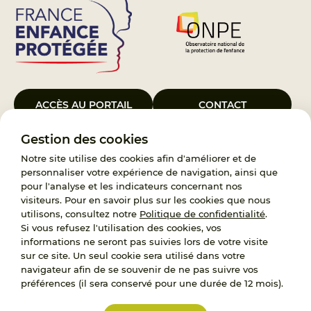
ACCÈS AU PORTAIL
CONTACT
Gestion des cookies
Le Groupement d’Intérêt Public France Enfance Protégée, créé le 5
janvier 2023, a pour objet d’assurer les missions de service public du
Notre site utilise des cookies afin d'améliorer et de
119, d’accompagnement des adoptants et de traitement des
personnaliser votre expérience de navigation, ainsi que
demandes d’accès aux origines personnelles. France Enfance
pour l'analyse et les indicateurs concernant nos
Protégée est également un observatoire et une ressource pour
visiteurs. Pour en savoir plus sur les cookies que nous
l’ensemble des professionnels, ainsi qu’un appui à l’élaboration de la
utilisons, consultez notre
Politique de confidentialité
.
politique publique à travers le soutien à l’activité des conseils
Si vous refusez l'utilisation des cookies, vos
nationaux.
informations ne seront pas suivies lors de votre visite
sur ce site. Un seul cookie sera utilisé dans votre
RECRUTEMENT
navigateur afin de se souvenir de ne pas suivre vos
préférences (il sera conservé pour une durée de 12 mois).
L’État, les Départements et les Associations au