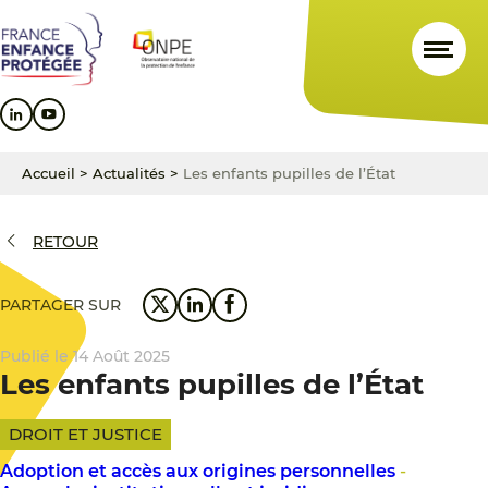
Aller
Aller
Aller
au
au
au
contenu
menu
pied
principal
principal
de
page
Accueil
>
Actualités
>
Les enfants pupilles de l’État
RETOUR
PARTAGER SUR
Publié le 14 Août 2025
Les enfants pupilles de l’État
DROIT ET JUSTICE
Adoption et accès aux origines personnelles
-