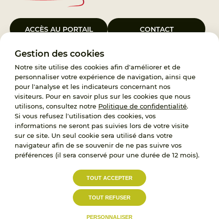
ACCÈS AU PORTAIL
CONTACT
Gestion des cookies
Le Groupement d’Intérêt Public France Enfance Protégée, créé le 5
janvier 2023, a pour objet d’assurer les missions de service public du
Notre site utilise des cookies afin d'améliorer et de
119, d’accompagnement des adoptants et de traitement des
personnaliser votre expérience de navigation, ainsi que
demandes d’accès aux origines personnelles. France Enfance
pour l'analyse et les indicateurs concernant nos
Protégée est également un observatoire et une ressource pour
visiteurs. Pour en savoir plus sur les cookies que nous
l’ensemble des professionnels, ainsi qu’un appui à l’élaboration de la
utilisons, consultez notre
Politique de confidentialité
.
politique publique à travers le soutien à l’activité des conseils
Si vous refusez l'utilisation des cookies, vos
nationaux.
informations ne seront pas suivies lors de votre visite
sur ce site. Un seul cookie sera utilisé dans votre
RECRUTEMENT
navigateur afin de se souvenir de ne pas suivre vos
préférences (il sera conservé pour une durée de 12 mois).
L’État, les Départements et les Associations au
TOUT ACCEPTER
service de la prévention et de la protection de
l’enfance.
TOUT REFUSER
Accessibilité :
Politique de
Mentions
partiellement conforme
confidentialité
légales
PERSONNALISER