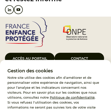
ACCÈS AU PORTAIL
CONTACT
Gestion des cookies
Le Groupement d’Intérêt Public France Enfance Protégée, créé le 5
janvier 2023, a pour objet d’assurer les missions de service public du
Notre site utilise des cookies afin d'améliorer et de
119, d’accompagnement des adoptants et de traitement des
personnaliser votre expérience de navigation, ainsi que
demandes d’accès aux origines personnelles. France Enfance
pour l'analyse et les indicateurs concernant nos
Protégée est également un observatoire et une ressource pour
visiteurs. Pour en savoir plus sur les cookies que nous
l’ensemble des professionnels, ainsi qu’un appui à l’élaboration de la
utilisons, consultez notre
Politique de confidentialité
.
politique publique à travers le soutien à l’activité des conseils
Si vous refusez l'utilisation des cookies, vos
nationaux.
informations ne seront pas suivies lors de votre visite