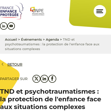
Aller
Aller
Aller
au
au
au
contenu
menu
pied
principal
principal
de
page
Accueil
>
Événements
>
Agenda
>
TND et
psychotraumatismes : la protection de l'enfance face aux
situations complexes
RETOUR
PARTAGER SUR
TND et psychotraumatismes :
la protection de l'enfance face
aux situations complexes