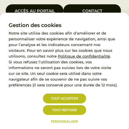
ACCÈS AU PORTAIL
CONTACT
Gestion des cookies
Le Groupement d’Intérêt Public France Enfance Protégée, créé le 5
janvier 2023, a pour objet d’assurer les missions de service public du
Notre site utilise des cookies afin d'améliorer et de
119, d’accompagnement des adoptants et de traitement des
personnaliser votre expérience de navigation, ainsi que
demandes d’accès aux origines personnelles. France Enfance
pour l'analyse et les indicateurs concernant nos
Protégée est également un observatoire et une ressource pour
visiteurs. Pour en savoir plus sur les cookies que nous
l’ensemble des professionnels, ainsi qu’un appui à l’élaboration de la
utilisons, consultez notre
Politique de confidentialité
.
politique publique à travers le soutien à l’activité des conseils
Si vous refusez l'utilisation des cookies, vos
nationaux.
informations ne seront pas suivies lors de votre visite
sur ce site. Un seul cookie sera utilisé dans votre
RECRUTEMENT
navigateur afin de se souvenir de ne pas suivre vos
préférences (il sera conservé pour une durée de 12 mois).
L’État, les Départements et les Associations au
TOUT ACCEPTER
service de la prévention et de la protection de
l’enfance.
TOUT REFUSER
Accessibilité :
Politique de
Mentions
partiellement conforme
confidentialité
légales
PERSONNALISER