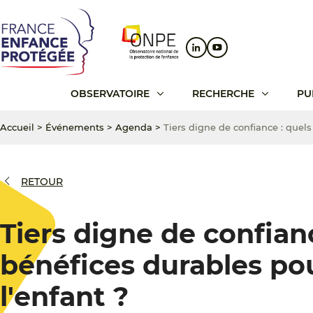
Aller
Aller
Aller
au
au
au
contenu
menu
pied
principal
principal
de
page
OBSERVATOIRE
RECHERCHE
PU
Accueil
>
Événements
>
Agenda
>
Tiers digne de confiance : quels
RETOUR
Tiers digne de confian
bénéfices durables po
l'enfant ?