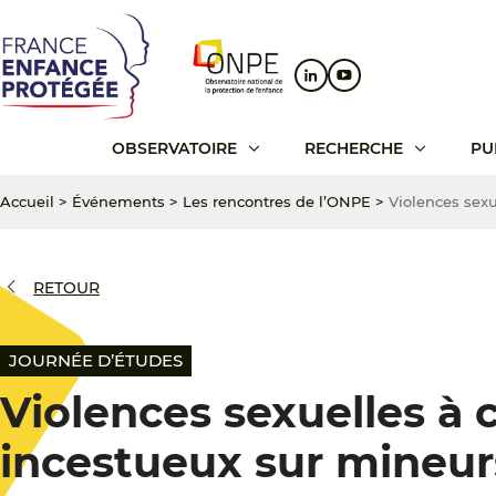
Aller
Aller
Aller
au
au
au
contenu
menu
pied
principal
principal
de
page
OBSERVATOIRE
RECHERCHE
PU
Accueil
>
Événements
>
Les rencontres de l’ONPE
>
Violences sexu
RETOUR
JOURNÉE D’ÉTUDES
Violences sexuelles à 
incestueux sur mineur