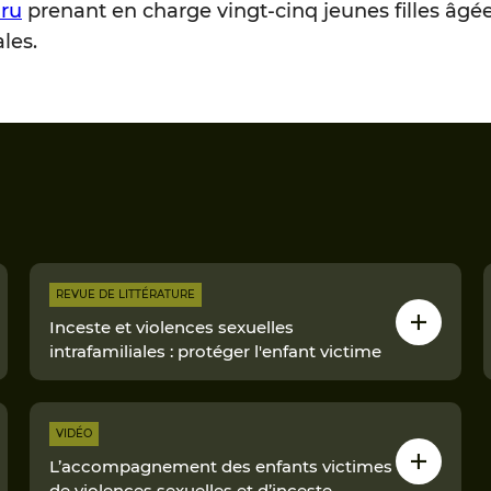
Bru
prenant en charge vingt-cinq jeunes filles âgée
les.
REVUE DE LITTÉRATURE
Inceste et violences sexuelles
intrafamiliales : protéger l'enfant victime
VIDÉO
L’accompagnement des enfants victimes
de violences sexuelles et d’inceste