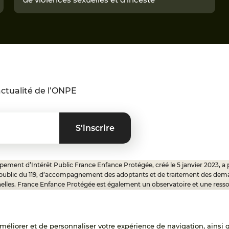
ctualité de l’ONPE
ement d’Intérêt Public France Enfance Protégée, créé le 5 janvier 2023, a 
 public du 119, d’accompagnement des adoptants et de traitement des dem
elles. France Enfance Protégée est également un observatoire et une ress
onnels, ainsi qu’un appui à l’élaboration de la politique publique à travers le 
ux.
'améliorer et de personnaliser votre expérience de navigation, ainsi 