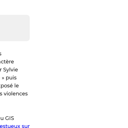
s
actère
 Sylvie
 » puis
xposé le
s violences
du GIS
cestueux sur