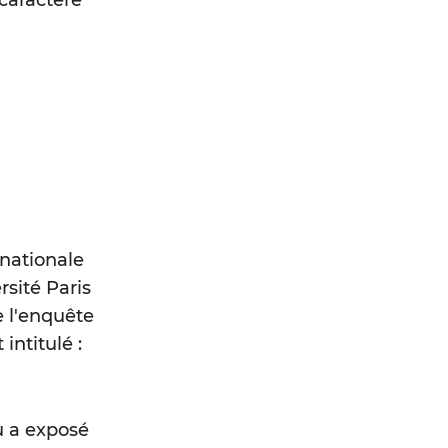
caractère
 nationale
rsité Paris
e l'enquête
intitulé :
u a exposé