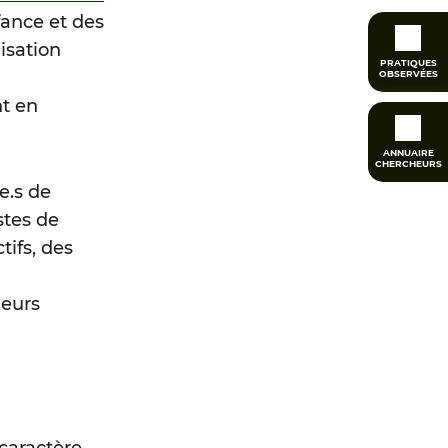
fance et des
isation
PRATIQUES
OBSERVÉES
nt en
ANNUAIRE
CHERCHEURS
e.s de
stes de
ifs, des
ieurs