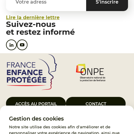
Lire la dernière lettre
Suivez-nous
et restez informé
ACCÈS AU PORTAIL
CONTACT
Gestion des cookies
Le Groupement d’Intérêt Public France Enfance Protégée, créé le 5
janvier 2023, a pour objet d’assurer les missions de service public du
Notre site utilise des cookies afin d'améliorer et de
119, d’accompagnement des adoptants et de traitement des
personnaliser votre expérience de navigation, ainsi que