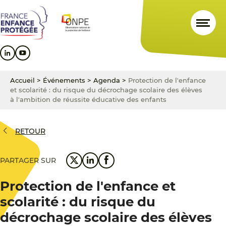
Aller
Aller
Aller
au
au
au
contenu
menu
pied
principal
principal
de
page
Accueil
>
Événements
>
Agenda
>
Protection de l'enfance
et scolarité : du risque du décrochage scolaire des élèves
à l'ambition de réussite éducative des enfants
RETOUR
PARTAGER SUR
Protection de l'enfance et
scolarité : du risque du
décrochage scolaire des élèves