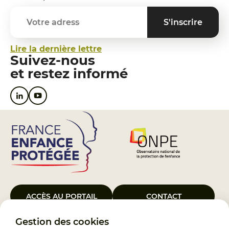
Lire la dernière lettre
Suivez-nous
et restez informé
ACCÈS AU PORTAIL
CONTACT
Gestion des cookies
Le Groupement d’Intérêt Public France Enfance Protégée, créé le 5