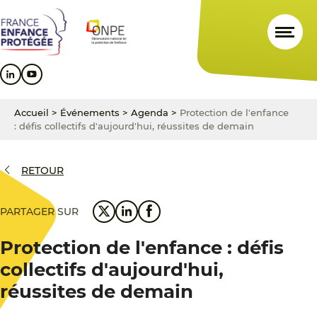
Aller
Aller
Aller
au
au
au
contenu
menu
pied
principal
principal
de
page
Accueil
>
Événements
>
Agenda
>
Protection de l'enfance
: défis collectifs d'aujourd'hui, réussites de demain
RETOUR
PARTAGER SUR
Protection de l'enfance : défis
collectifs d'aujourd'hui,
réussites de demain