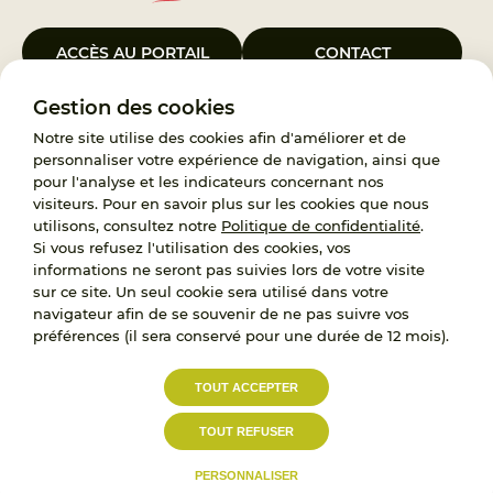
ACCÈS AU PORTAIL
CONTACT
Gestion des cookies
Le Groupement d’Intérêt Public France Enfance Protégée, créé le 5
janvier 2023, a pour objet d’assurer les missions de service public du
Notre site utilise des cookies afin d'améliorer et de
119, d’accompagnement des adoptants et de traitement des
personnaliser votre expérience de navigation, ainsi que
demandes d’accès aux origines personnelles. France Enfance
pour l'analyse et les indicateurs concernant nos
Protégée est également un observatoire et une ressource pour
visiteurs. Pour en savoir plus sur les cookies que nous
l’ensemble des professionnels, ainsi qu’un appui à l’élaboration de la
utilisons, consultez notre
Politique de confidentialité
.
politique publique à travers le soutien à l’activité des conseils
Si vous refusez l'utilisation des cookies, vos
nationaux.
informations ne seront pas suivies lors de votre visite
sur ce site. Un seul cookie sera utilisé dans votre
RECRUTEMENT
navigateur afin de se souvenir de ne pas suivre vos
préférences (il sera conservé pour une durée de 12 mois).
L’État, les Départements et les Associations au
TOUT ACCEPTER
service de la prévention et de la protection de
l’enfance.
TOUT REFUSER
Accessibilité :
Politique de
Mentions
partiellement conforme
confidentialité
légales
PERSONNALISER