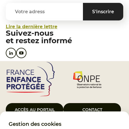
Lire la dernière lettre
Suivez-nous
et restez informé
ACCÈS AU PORTAIL
CONTACT
Gestion des cookies
Le Groupement d’Intérêt Public France Enfance Protégée, créé le 5