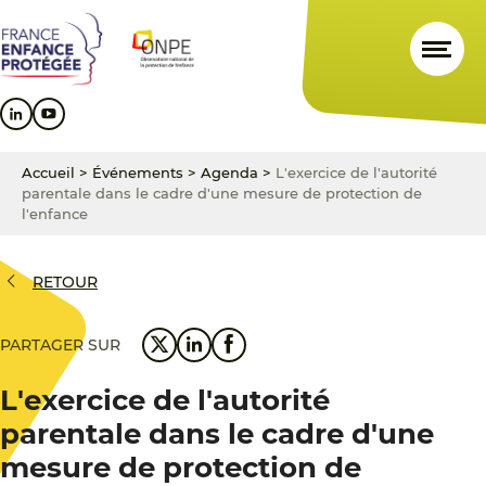
Aller
Aller
Aller
au
au
au
contenu
menu
pied
principal
principal
de
page
Accueil
>
Événements
>
Agenda
>
L'exercice de l'autorité
parentale dans le cadre d'une mesure de protection de
l'enfance
RETOUR
PARTAGER SUR
L'exercice de l'autorité
parentale dans le cadre d'une
mesure de protection de