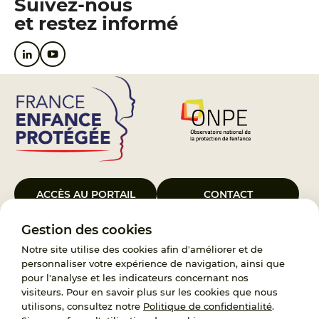
Suivez-nous
et restez informé
ACCÈS AU PORTAIL
CONTACT
Gestion des cookies
Le Groupement d’Intérêt Public France Enfance Protégée, créé le 5
janvier 2023, a pour objet d’assurer les missions de service public du
Notre site utilise des cookies afin d'améliorer et de
119, d’accompagnement des adoptants et de traitement des
personnaliser votre expérience de navigation, ainsi que
demandes d’accès aux origines personnelles. France Enfance
pour l'analyse et les indicateurs concernant nos
Protégée est également un observatoire et une ressource pour
visiteurs. Pour en savoir plus sur les cookies que nous
l’ensemble des professionnels, ainsi qu’un appui à l’élaboration de la
utilisons, consultez notre
Politique de confidentialité
.
politique publique à travers le soutien à l’activité des conseils