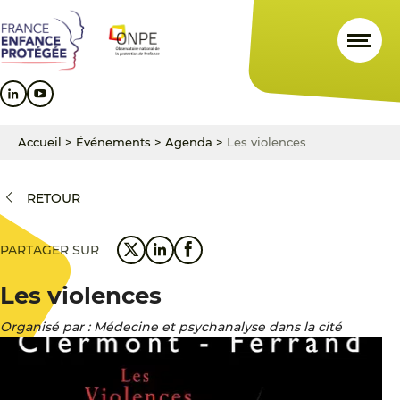
Aller
Aller
Aller
au
au
au
contenu
menu
pied
principal
principal
de
page
Accueil
>
Événements
>
Agenda
>
Les violences
RETOUR
PARTAGER SUR
Les violences
Organisé par : Médecine et psychanalyse dans la cité