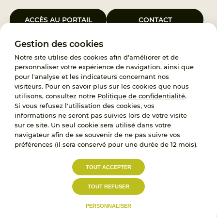
ACCÈS AU PORTAIL
CONTACT
Gestion des cookies
Le Groupement d’Intérêt Public France Enfance Protégée, créé le 5
janvier 2023, a pour objet d’assurer les missions de service public du
Notre site utilise des cookies afin d'améliorer et de
119, d’accompagnement des adoptants et de traitement des
personnaliser votre expérience de navigation, ainsi que
demandes d’accès aux origines personnelles. France Enfance
pour l'analyse et les indicateurs concernant nos
Protégée est également un observatoire et une ressource pour
visiteurs. Pour en savoir plus sur les cookies que nous
l’ensemble des professionnels, ainsi qu’un appui à l’élaboration de la
utilisons, consultez notre
Politique de confidentialité
.
politique publique à travers le soutien à l’activité des conseils
Si vous refusez l'utilisation des cookies, vos
nationaux.
informations ne seront pas suivies lors de votre visite
sur ce site. Un seul cookie sera utilisé dans votre
RECRUTEMENT
navigateur afin de se souvenir de ne pas suivre vos
préférences (il sera conservé pour une durée de 12 mois).
L’État, les Départements et les Associations au
TOUT ACCEPTER
service de la prévention et de la protection de
l’enfance.
TOUT REFUSER
Accessibilité :
Politique de
Mentions
partiellement conforme
confidentialité
légales
PERSONNALISER