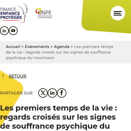
Aller
Aller
Aller
au
au
au
contenu
menu
pied
principal
principal
de
page
Accueil
>
Événements
>
Agenda
>
Les premiers temps
de la vie : regards croisés sur les signes de souffrance
psychique du nourrisson
RETOUR
PARTAGER SUR
Les premiers temps de la vie :
regards croisés sur les signes
de souffrance psychique du