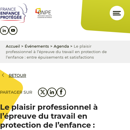
Aller
Aller
Aller
au
au
au
contenu
menu
pied
principal
principal
de
page
Accueil
>
Événements
>
Agenda
>
Le plaisir
professionnel à l’épreuve du travail en protection de
l’enfance : entre épuisements et satisfactions
RETOUR
PARTAGER SUR
Le plaisir professionnel à
l’épreuve du travail en
protection de l’enfance :