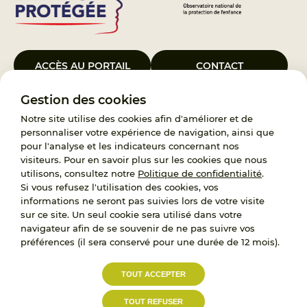
ACCÈS AU PORTAIL
CONTACT
Gestion des cookies
Le Groupement d’Intérêt Public France Enfance Protégée, créé le 5
janvier 2023, a pour objet d’assurer les missions de service public du
Notre site utilise des cookies afin d'améliorer et de
119, d’accompagnement des adoptants et de traitement des
personnaliser votre expérience de navigation, ainsi que
demandes d’accès aux origines personnelles. France Enfance
pour l'analyse et les indicateurs concernant nos
Protégée est également un observatoire et une ressource pour
visiteurs. Pour en savoir plus sur les cookies que nous
l’ensemble des professionnels, ainsi qu’un appui à l’élaboration de la
utilisons, consultez notre
Politique de confidentialité
.
politique publique à travers le soutien à l’activité des conseils
Si vous refusez l'utilisation des cookies, vos
nationaux.
informations ne seront pas suivies lors de votre visite
sur ce site. Un seul cookie sera utilisé dans votre
RECRUTEMENT
navigateur afin de se souvenir de ne pas suivre vos
préférences (il sera conservé pour une durée de 12 mois).
L’État, les Départements et les Associations au
TOUT ACCEPTER
service de la prévention et de la protection de
l’enfance.
TOUT REFUSER