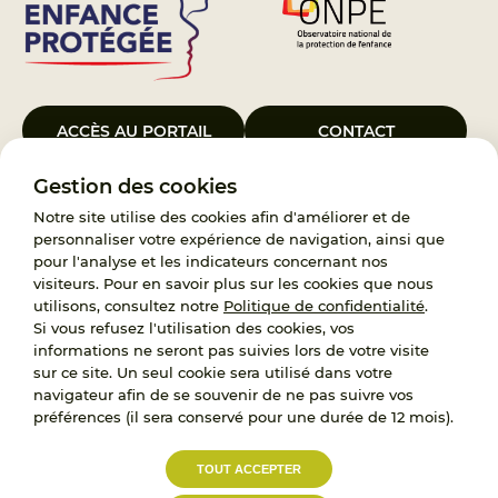
ACCÈS AU PORTAIL
CONTACT
Gestion des cookies
Le Groupement d’Intérêt Public France Enfance Protégée, créé le 5
janvier 2023, a pour objet d’assurer les missions de service public du
Notre site utilise des cookies afin d'améliorer et de
119, d’accompagnement des adoptants et de traitement des
personnaliser votre expérience de navigation, ainsi que
demandes d’accès aux origines personnelles. France Enfance
pour l'analyse et les indicateurs concernant nos
Protégée est également un observatoire et une ressource pour
visiteurs. Pour en savoir plus sur les cookies que nous
l’ensemble des professionnels, ainsi qu’un appui à l’élaboration de la
utilisons, consultez notre
Politique de confidentialité
.
politique publique à travers le soutien à l’activité des conseils
Si vous refusez l'utilisation des cookies, vos
nationaux.
informations ne seront pas suivies lors de votre visite
sur ce site. Un seul cookie sera utilisé dans votre
RECRUTEMENT
navigateur afin de se souvenir de ne pas suivre vos
préférences (il sera conservé pour une durée de 12 mois).
L’État, les Départements et les Associations au
TOUT ACCEPTER
service de la prévention et de la protection de
l’enfance.