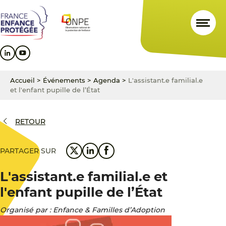
Aller
Aller
Aller
au
au
au
contenu
menu
pied
principal
principal
de
page
Accueil
>
Événements
>
Agenda
>
L'assistant.e familial.e
et l'enfant pupille de l’État
RETOUR
PARTAGER SUR
L'assistant.e familial.e et
l'enfant pupille de l’État
Organisé par : Enfance & Familles d’Adoption