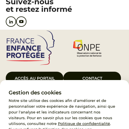
Suivez-nous
et restez informé
ACCÈS AU PORTAIL
CONTACT
Gestion des cookies
Le Groupement d’Intérêt Public France Enfance Protégée, créé le 5
janvier 2023, a pour objet d’assurer les missions de service public du
Notre site utilise des cookies afin d'améliorer et de
119, d’accompagnement des adoptants et de traitement des
personnaliser votre expérience de navigation, ainsi que
demandes d’accès aux origines personnelles. France Enfance
pour l'analyse et les indicateurs concernant nos
Protégée est également un observatoire et une ressource pour
visiteurs. Pour en savoir plus sur les cookies que nous
l’ensemble des professionnels, ainsi qu’un appui à l’élaboration de la
utilisons, consultez notre
Politique de confidentialité
.
politique publique à travers le soutien à l’activité des conseils