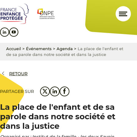
Aller
Aller
Aller
au
au
au
contenu
menu
pied
principal
principal
de
page
Accueil
>
Événements
>
Agenda
>
La place de l'enfant et
de sa parole dans notre société et dans la justice
RETOUR
PARTAGER SUR
La place de l'enfant et de sa
parole dans notre société et
dans la justice
Organisé par : Institut de la famille - les deux Savoie