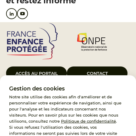
et restez informé
ACCÈS AU PORTAIL
CONTACT
Gestion des cookies
Le Groupement d’Intérêt Public France Enfance Protégée, créé le 5
janvier 2023, a pour objet d’assurer les missions de service public du
Notre site utilise des cookies afin d'améliorer et de
119, d’accompagnement des adoptants et de traitement des
personnaliser votre expérience de navigation, ainsi que
demandes d’accès aux origines personnelles. France Enfance
pour l'analyse et les indicateurs concernant nos
Protégée est également un observatoire et une ressource pour
visiteurs. Pour en savoir plus sur les cookies que nous
l’ensemble des professionnels, ainsi qu’un appui à l’élaboration de la
utilisons, consultez notre
Politique de confidentialité
.
politique publique à travers le soutien à l’activité des conseils
Si vous refusez l'utilisation des cookies, vos
nationaux.
informations ne seront pas suivies lors de votre visite