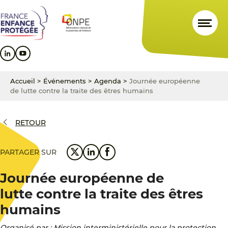
Aller
Aller
Aller
au
au
au
contenu
menu
pied
principal
principal
de
page
Accueil
>
Événements
>
Agenda
>
Journée européenne
de lutte contre la traite des êtres humains
RETOUR
PARTAGER SUR
Journée européenne de
lutte contre la traite des êtres
humains
Organisé par : Mission interministérielle pour la protection