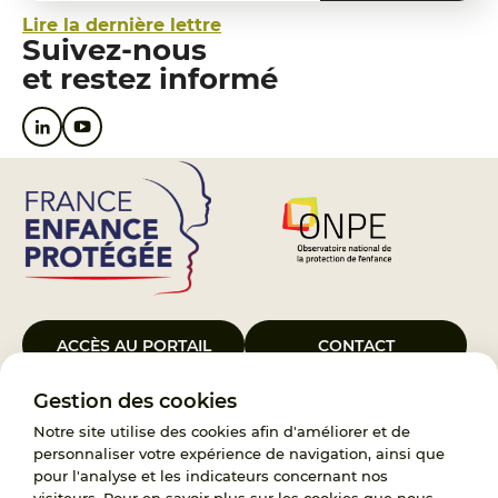
Lire la dernière lettre
Suivez-nous
et restez informé
ACCÈS AU PORTAIL
CONTACT
Gestion des cookies
Le Groupement d’Intérêt Public France Enfance Protégée, créé le 5
janvier 2023, a pour objet d’assurer les missions de service public du
Notre site utilise des cookies afin d'améliorer et de
119, d’accompagnement des adoptants et de traitement des
personnaliser votre expérience de navigation, ainsi que
demandes d’accès aux origines personnelles. France Enfance
pour l'analyse et les indicateurs concernant nos
Protégée est également un observatoire et une ressource pour