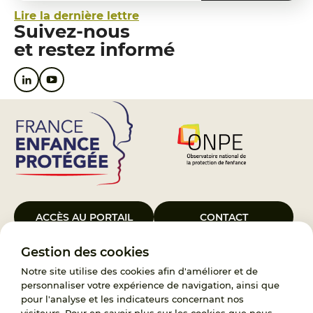
Lire la dernière lettre
Suivez-nous
et restez informé
ACCÈS AU PORTAIL
CONTACT
Gestion des cookies
Le Groupement d’Intérêt Public France Enfance Protégée, créé le 5
janvier 2023, a pour objet d’assurer les missions de service public du
Notre site utilise des cookies afin d'améliorer et de
119, d’accompagnement des adoptants et de traitement des
personnaliser votre expérience de navigation, ainsi que
demandes d’accès aux origines personnelles. France Enfance
pour l'analyse et les indicateurs concernant nos
Protégée est également un observatoire et une ressource pour