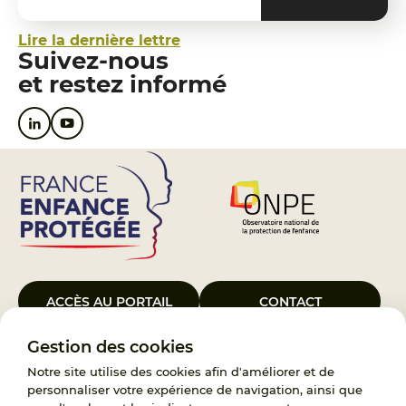
Lire la dernière lettre
Suivez-nous
et restez informé
ACCÈS AU PORTAIL
CONTACT
Gestion des cookies
Le Groupement d’Intérêt Public France Enfance Protégée, créé le 5
janvier 2023, a pour objet d’assurer les missions de service public du
Notre site utilise des cookies afin d'améliorer et de
119, d’accompagnement des adoptants et de traitement des
personnaliser votre expérience de navigation, ainsi que
demandes d’accès aux origines personnelles. France Enfance