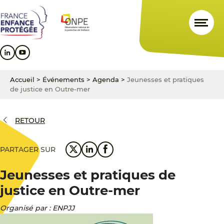
Aller
Aller
Aller
au
au
au
contenu
menu
pied
principal
principal
de
page
Accueil
>
Événements
>
Agenda
>
Jeunesses et pratiques
de justice en Outre-mer
RETOUR
PARTAGER SUR
Jeunesses et pratiques de
justice en Outre-mer
Organisé par : ENPJJ