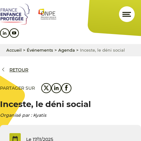
Aller
Aller
Aller
au
au
au
contenu
menu
pied
principal
principal
de
page
Accueil
>
Événements
>
Agenda
>
Inceste, le déni social
RETOUR
PARTAGER SUR
Inceste, le déni social
Organisé par : Kyatis
Le 17/11/2025