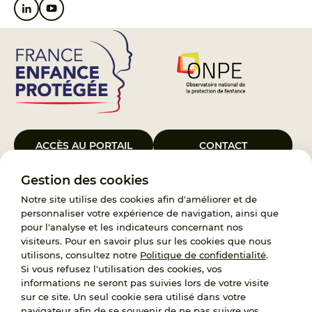
ACCÈS AU PORTAIL
CONTACT
Gestion des cookies
Le Groupement d’Intérêt Public France Enfance Protégée, créé le 5
janvier 2023, a pour objet d’assurer les missions de service public du
Notre site utilise des cookies afin d'améliorer et de
119, d’accompagnement des adoptants et de traitement des
personnaliser votre expérience de navigation, ainsi que
demandes d’accès aux origines personnelles. France Enfance
pour l'analyse et les indicateurs concernant nos
Protégée est également un observatoire et une ressource pour
visiteurs. Pour en savoir plus sur les cookies que nous
l’ensemble des professionnels, ainsi qu’un appui à l’élaboration de la
utilisons, consultez notre
Politique de confidentialité
.
politique publique à travers le soutien à l’activité des conseils
Si vous refusez l'utilisation des cookies, vos
nationaux.
informations ne seront pas suivies lors de votre visite
sur ce site. Un seul cookie sera utilisé dans votre
RECRUTEMENT
navigateur afin de se souvenir de ne pas suivre vos