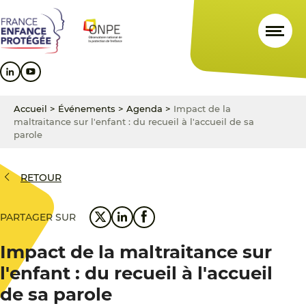
Aller
Aller
Aller
au
au
au
contenu
menu
pied
principal
principal
de
page
Accueil
>
Événements
>
Agenda
>
Impact de la
maltraitance sur l'enfant : du recueil à l'accueil de sa
parole
RETOUR
PARTAGER SUR
Impact de la maltraitance sur
l'enfant : du recueil à l'accueil
de sa parole