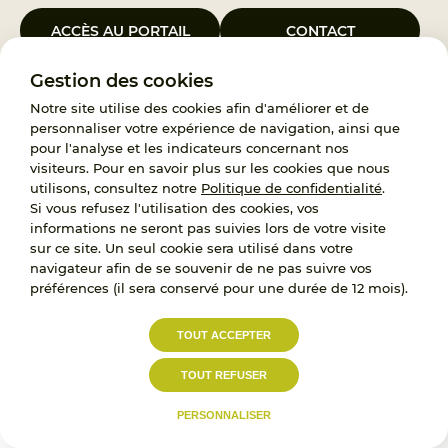
ACCÈS AU PORTAIL
CONTACT
Gestion des cookies
Le Groupement d’Intérêt Public France Enfance Protégée, créé le 5
janvier 2023, a pour objet d’assurer les missions de service public du
Notre site utilise des cookies afin d'améliorer et de
119, d’accompagnement des adoptants et de traitement des
personnaliser votre expérience de navigation, ainsi que
demandes d’accès aux origines personnelles. France Enfance
pour l'analyse et les indicateurs concernant nos
Protégée est également un observatoire et une ressource pour
visiteurs. Pour en savoir plus sur les cookies que nous
l’ensemble des professionnels, ainsi qu’un appui à l’élaboration de la
utilisons, consultez notre
Politique de confidentialité
.
politique publique à travers le soutien à l’activité des conseils
Si vous refusez l'utilisation des cookies, vos
nationaux.
informations ne seront pas suivies lors de votre visite
sur ce site. Un seul cookie sera utilisé dans votre
RECRUTEMENT
navigateur afin de se souvenir de ne pas suivre vos
préférences (il sera conservé pour une durée de 12 mois).
L’État, les Départements et les Associations au
TOUT ACCEPTER
service de la prévention et de la protection de
l’enfance.
TOUT REFUSER
Accessibilité :
Politique de
Mentions
partiellement conforme
confidentialité
légales
PERSONNALISER
© 2023
Proximit