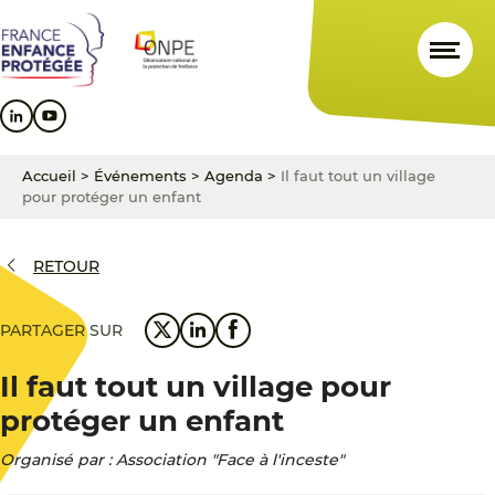
Aller
Aller
Aller
au
au
au
contenu
menu
pied
principal
principal
de
page
Accueil
>
Événements
>
Agenda
>
Il faut tout un village
pour protéger un enfant
RETOUR
PARTAGER SUR
Il faut tout un village pour
protéger un enfant
Organisé par : Association "Face à l'inceste"