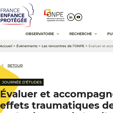
Aller
Aller
Aller
au
au
au
contenu
menu
pied
principal
principal
de
page
OBSERVATOIRE
RECHERCHE
PU
Accueil
>
Événements
>
Les rencontres de l’ONPE
>
Évaluer et acc
RETOUR
JOURNÉE D’ÉTUDES
Évaluer et accompagne
effets traumatiques d