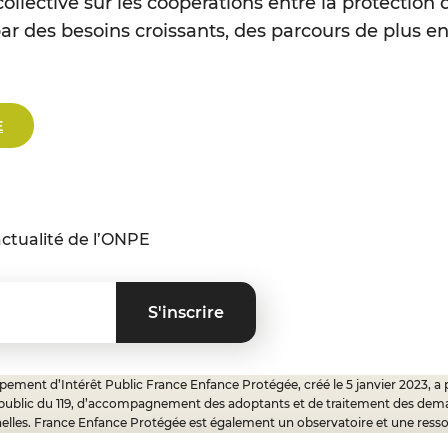
collective sur les coopérations entre la protection 
r des besoins croissants, des parcours de plus en
E
ctualité de l’ONPE
ement d’Intérêt Public France Enfance Protégée, créé le 5 janvier 2023, a 
 public du 119, d’accompagnement des adoptants et de traitement des dem
elles. France Enfance Protégée est également un observatoire et une ress
onnels, ainsi qu’un appui à l’élaboration de la politique publique à travers le 