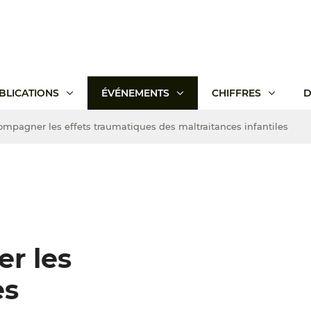
BLICATIONS
ÉVÉNEMENTS
CHIFFRES
D
ompagner les effets traumatiques des maltraitances infantiles
r les
es