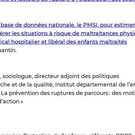
 base de données nationale, le PMSI, pour estimer
pérer les situations à risque de maltraitances phys
cal hospitalier et libéral des enfants maltraités
antin.
 sociologue, directeur adjoint des politiques
 et de la qualité, Institut départemental de l’e
 « La prévention des ruptures de parcours : des moti
’action »