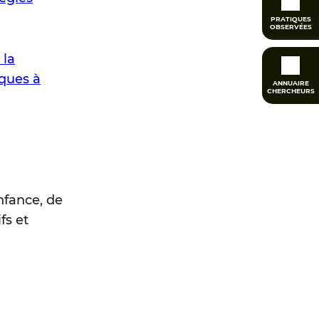
PRATIQUES
OBSERVÉES
 la
iques à
ANNUAIRE
CHERCHEURS
nfance, de
fs et