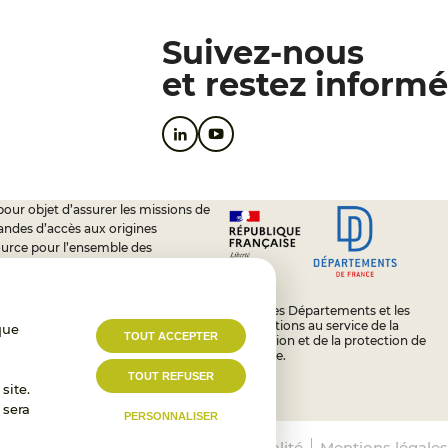
Suivez-nous
et restez informé
pour objet d’assurer les missions de
andes d’accès aux origines
ource pour l’ensemble des
soutien à l’activité des conseils
L’État, les Départements et les
Associations au service de la
que
TOUT ACCEPTER
prévention et de la protection de
l’enfance.
TOUT REFUSER
site.
 sera
PERSONNALISER
nt conforme
Politique de confidentialité
Mentions légales