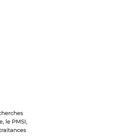
echerches
, le PMSI,
traitances