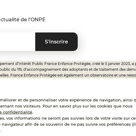
ctualité de l’ONPE
ement d’Intérêt Public France Enfance Protégée, créé le 5 janvier 2023, a 
 public du 119, d’accompagnement des adoptants et de traitement des dem
elles. France Enfance Protégée est également un observatoire et une ress
onnels, ainsi qu’un appui à l’élaboration de la politique publique à travers le 
ux.
'améliorer et de personnaliser votre expérience de navigation, ainsi 
cernant nos visiteurs. Pour en savoir plus sur les cookies que nous
RECRUTEMENT
e confidentialité
.
es, vos informations ne seront pas suivies lors de votre visite sur ce 
e navigateur afin de se souvenir de ne pas suivre vos préférences (il
.
Accessibilité : partielleme