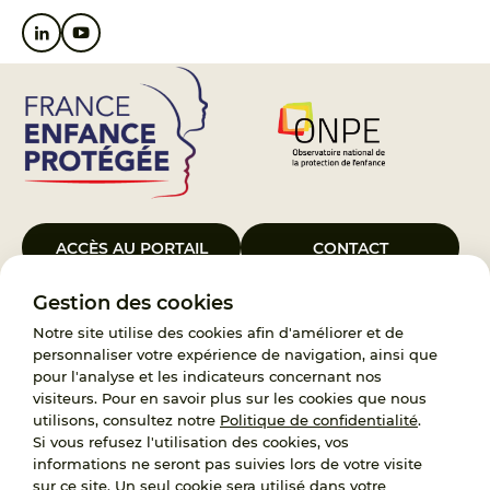
ACCÈS AU PORTAIL
CONTACT
Gestion des cookies
Le Groupement d’Intérêt Public France Enfance Protégée, créé le 5
janvier 2023, a pour objet d’assurer les missions de service public du
Notre site utilise des cookies afin d'améliorer et de
119, d’accompagnement des adoptants et de traitement des
personnaliser votre expérience de navigation, ainsi que
demandes d’accès aux origines personnelles. France Enfance
pour l'analyse et les indicateurs concernant nos
Protégée est également un observatoire et une ressource pour
visiteurs. Pour en savoir plus sur les cookies que nous
l’ensemble des professionnels, ainsi qu’un appui à l’élaboration de la
utilisons, consultez notre
Politique de confidentialité
.
politique publique à travers le soutien à l’activité des conseils
Si vous refusez l'utilisation des cookies, vos
nationaux.
informations ne seront pas suivies lors de votre visite
sur ce site. Un seul cookie sera utilisé dans votre