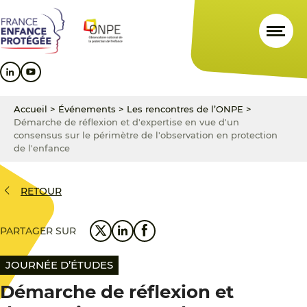
Aller
Aller
Aller
au
au
au
contenu
menu
pied
principal
principal
de
page
Accueil
>
Événements
>
Les rencontres de l’ONPE
>
Démarche de réflexion et d'expertise en vue d'un
consensus sur le périmètre de l'observation en protection
de l'enfance
RETOUR
PARTAGER SUR
JOURNÉE D’ÉTUDES
Démarche de réflexion et