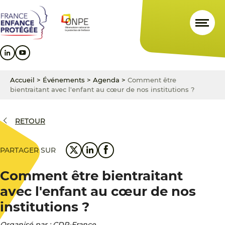
Aller
Aller
Aller
au
au
au
contenu
menu
pied
principal
principal
de
page
Accueil
>
Événements
>
Agenda
>
Comment être
bientraitant avec l'enfant au cœur de nos institutions ?
RETOUR
PARTAGER SUR
Comment être bientraitant
avec l'enfant au cœur de nos
institutions ?
Organisé par : CDP-France