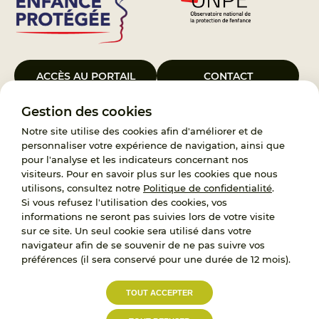
ACCÈS AU PORTAIL
CONTACT
Gestion des cookies
Le Groupement d’Intérêt Public France Enfance Protégée, créé le 5
janvier 2023, a pour objet d’assurer les missions de service public du
Notre site utilise des cookies afin d'améliorer et de
119, d’accompagnement des adoptants et de traitement des
personnaliser votre expérience de navigation, ainsi que
demandes d’accès aux origines personnelles. France Enfance
pour l'analyse et les indicateurs concernant nos
Protégée est également un observatoire et une ressource pour
visiteurs. Pour en savoir plus sur les cookies que nous
l’ensemble des professionnels, ainsi qu’un appui à l’élaboration de la
utilisons, consultez notre
Politique de confidentialité
.
politique publique à travers le soutien à l’activité des conseils
Si vous refusez l'utilisation des cookies, vos
nationaux.
informations ne seront pas suivies lors de votre visite
sur ce site. Un seul cookie sera utilisé dans votre
RECRUTEMENT
navigateur afin de se souvenir de ne pas suivre vos
préférences (il sera conservé pour une durée de 12 mois).
L’État, les Départements et les Associations au
TOUT ACCEPTER
service de la prévention et de la protection de
l’enfance.