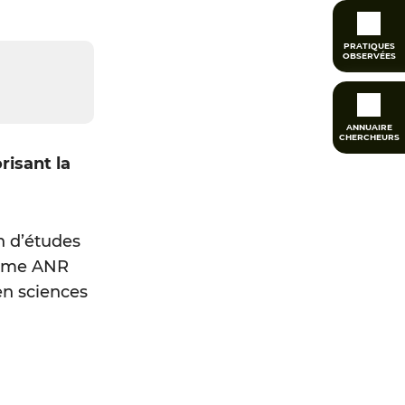
PRATIQUES
OBSERVÉES
ANNUAIRE
CHERCHEURS
risant la
n d’études
ramme ANR
en sciences