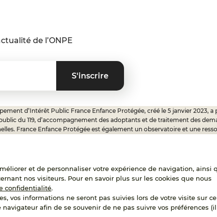
ctualité de l’ONPE
ement d’Intérêt Public France Enfance Protégée, créé le 5 janvier 2023, a 
 public du 119, d’accompagnement des adoptants et de traitement des dem
elles. France Enfance Protégée est également un observatoire et une ress
onnels, ainsi qu’un appui à l’élaboration de la politique publique à travers le 
ux.
'améliorer et de personnaliser votre expérience de navigation, ainsi 
cernant nos visiteurs. Pour en savoir plus sur les cookies que nous
RECRUTEMENT
e confidentialité
.
es, vos informations ne seront pas suivies lors de votre visite sur ce 
e navigateur afin de se souvenir de ne pas suivre vos préférences (il