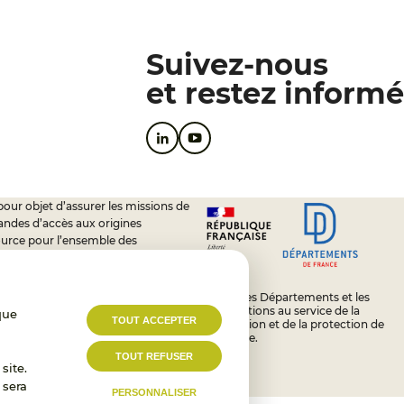
Suivez-nous
et restez informé
pour objet d’assurer les missions de
andes d’accès aux origines
ource pour l’ensemble des
soutien à l’activité des conseils
L’État, les Départements et les
Associations au service de la
que
TOUT ACCEPTER
prévention et de la protection de
l’enfance.
TOUT REFUSER
site.
 sera
PERSONNALISER