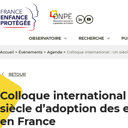
Aller
Aller
Aller
au
au
au
contenu
menu
pied
principal
principal
de
page
OBSERVATOIRE
RECHERCHE
PU
Accueil
>
Événements
>
Agenda
>
Colloque international : Un siè
RETOUR
Colloque international
siècle d’adoption des 
en France