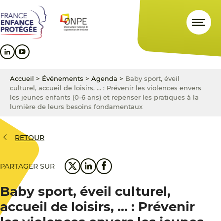
Aller
Aller
Aller
au
au
au
contenu
menu
pied
principal
principal
de
page
Accueil
>
Événements
>
Agenda
>
Baby sport, éveil
culturel, accueil de loisirs, … : Prévenir les violences envers
les jeunes enfants (0-6 ans) et repenser les pratiques à la
lumière de leurs besoins fondamentaux
RETOUR
PARTAGER SUR
Baby sport, éveil culturel,
accueil de loisirs, … : Prévenir