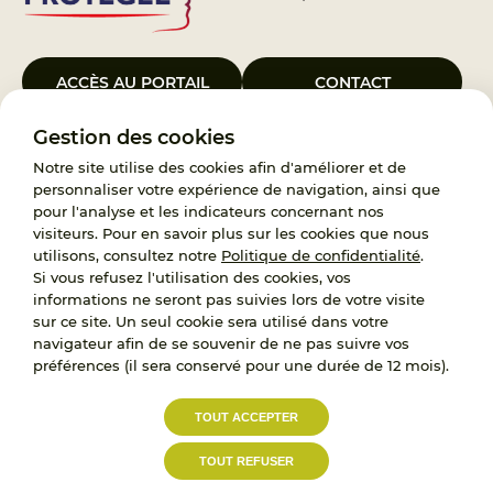
ACCÈS AU PORTAIL
CONTACT
Gestion des cookies
Le Groupement d’Intérêt Public France Enfance Protégée, créé le 5
janvier 2023, a pour objet d’assurer les missions de service public du
Notre site utilise des cookies afin d'améliorer et de
119, d’accompagnement des adoptants et de traitement des
personnaliser votre expérience de navigation, ainsi que
demandes d’accès aux origines personnelles. France Enfance
pour l'analyse et les indicateurs concernant nos
Protégée est également un observatoire et une ressource pour
visiteurs. Pour en savoir plus sur les cookies que nous
l’ensemble des professionnels, ainsi qu’un appui à l’élaboration de la
utilisons, consultez notre
Politique de confidentialité
.
politique publique à travers le soutien à l’activité des conseils
Si vous refusez l'utilisation des cookies, vos
nationaux.
informations ne seront pas suivies lors de votre visite
sur ce site. Un seul cookie sera utilisé dans votre
RECRUTEMENT
navigateur afin de se souvenir de ne pas suivre vos
préférences (il sera conservé pour une durée de 12 mois).
L’État, les Départements et les Associations au
TOUT ACCEPTER
service de la prévention et de la protection de
l’enfance.
TOUT REFUSER
Accessibilité :
Politique de
Mentions