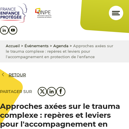
Aller
Aller
Aller
au
au
au
contenu
menu
pied
principal
principal
de
page
Accueil
>
Événements
>
Agenda
>
Approches axées sur
le trauma complexe : repères et leviers pour
l'accompagnement en protection de l'enfance
RETOUR
PARTAGER SUR
Approches axées sur le trauma
complexe : repères et leviers
pour l'accompagnement en