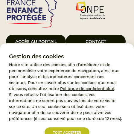
ACCÈS AU PORTAIL
CONTACT
Gestion des cookies
Le Groupement d’Intérêt Public France Enfance Protégée, créé le 5
janvier 2023, a pour objet d’assurer les missions de service public du
Notre site utilise des cookies afin d'améliorer et de
119, d’accompagnement des adoptants et de traitement des
personnaliser votre expérience de navigation, ainsi que
demandes d’accès aux origines personnelles. France Enfance
pour l'analyse et les indicateurs concernant nos
Protégée est également un observatoire et une ressource pour
visiteurs. Pour en savoir plus sur les cookies que nous
l’ensemble des professionnels, ainsi qu’un appui à l’élaboration de la
utilisons, consultez notre
Politique de confidentialité
.
politique publique à travers le soutien à l’activité des conseils
Si vous refusez l'utilisation des cookies, vos
nationaux.
informations ne seront pas suivies lors de votre visite
sur ce site. Un seul cookie sera utilisé dans votre
RECRUTEMENT
navigateur afin de se souvenir de ne pas suivre vos
préférences (il sera conservé pour une durée de 12 mois).
L’État, les Départements et les Associations au
TOUT ACCEPTER