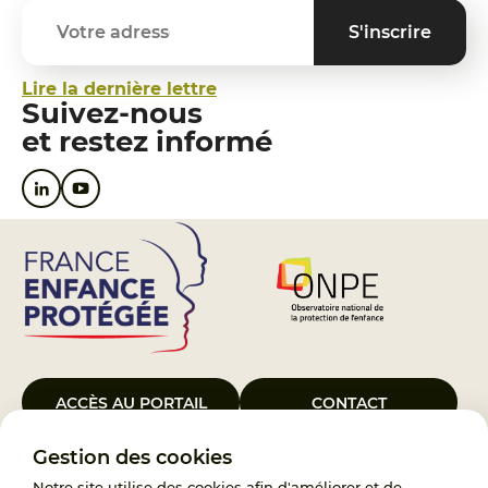
Lire la dernière lettre
Suivez-nous
et restez informé
ACCÈS AU PORTAIL
CONTACT
Gestion des cookies
Le Groupement d’Intérêt Public France Enfance Protégée, créé le 5
janvier 2023, a pour objet d’assurer les missions de service public du
Notre site utilise des cookies afin d'améliorer et de