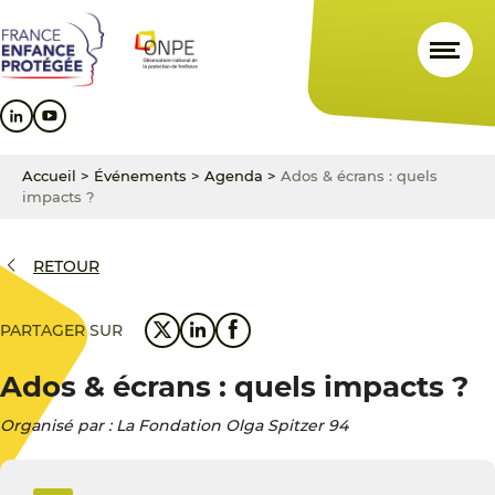
Aller
Aller
Aller
au
au
au
contenu
menu
pied
principal
principal
de
page
Accueil
>
Événements
>
Agenda
>
Ados & écrans : quels
impacts ?
RETOUR
PARTAGER SUR
Ados & écrans : quels impacts ?
Organisé par : La Fondation Olga Spitzer 94