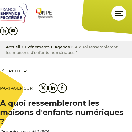
Aller
Aller
Aller
au
au
au
contenu
menu
pied
principal
principal
de
page
Accueil
>
Événements
>
Agenda
>
A quoi ressembleront
les maisons d'enfants numériques ?
RETOUR
PARTAGER SUR
A quoi ressembleront les
maisons d'enfants numériques
?
Organisé par : ANMECS