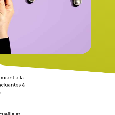
urant à la
ncluantes à
»
ueille et