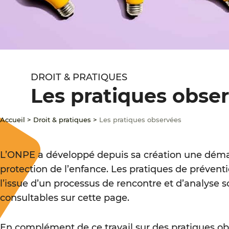
DROIT & PRATIQUES
Les pratiques obse
Accueil
>
Droit & pratiques
>
Les pratiques observées
L’ONPE a développé depuis sa création une démarc
protection de l’enfance. Les pratiques de prévent
l’issue d’un processus de rencontre et d’analyse so
consultables sur cette page.
En complément de ce travail sur des pratiques ob