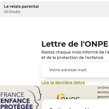
Le relais parental
25-Doubs
Lettre de l'ONPE
Restez chaque mois informé de l’a
et de la protection de l’enfance.
Lire la dernière lettre
Le Group
service
personn
professi
nationa