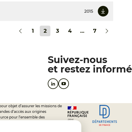
2015
1
2
3
4
…
7
Suivez-nous
et restez informé
pour objet d’assurer les missions de
andes d’accès aux origines
ource pour l’ensemble des
soutien à l’activité des conseils