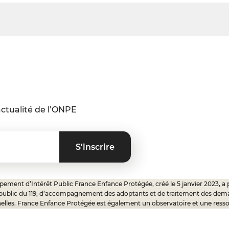
ctualité de l’ONPE
ement d’Intérêt Public France Enfance Protégée, créé le 5 janvier 2023, a 
 public du 119, d’accompagnement des adoptants et de traitement des dem
elles. France Enfance Protégée est également un observatoire et une ress
onnels, ainsi qu’un appui à l’élaboration de la politique publique à travers le 
ux.