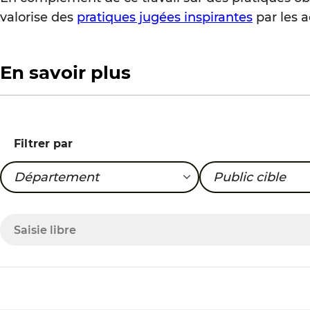
valorise des
pratiques jugées inspirantes
par les a
En savoir plus
Filtrer par
Département
Public cible
09-Ariege
0-6 ans