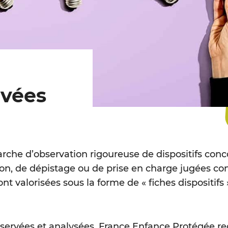
rvées
he d’observation rigoureuse de dispositifs conco
ion, de dépistage ou de prise en charge jugées co
nt valorisées sous la forme de « fiches dispositifs 
servées et analysées, France Enfance Protégée rec